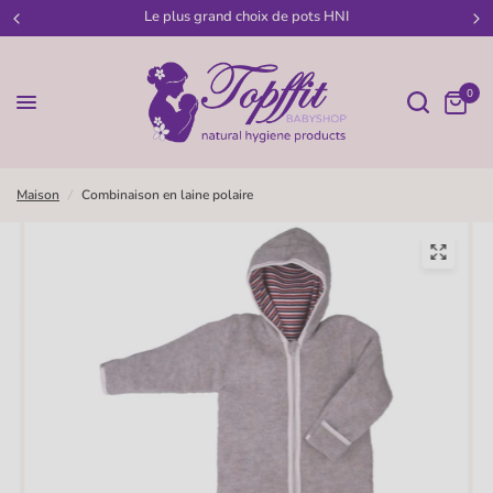
Bienvenue chez Topffit-Babyshop
0
Maison
/
Combinaison en laine polaire