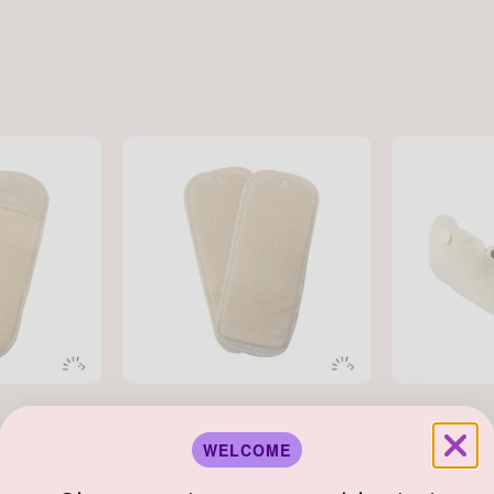
W-FREE
W-FREE
 TE3
Inserts EasyFree TE3
Nacelle en l
WELCOME
Du CHF 14.50
CHF 20.80