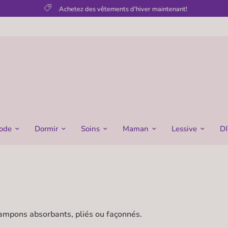
Achetez des vêtements d'hiver maintenant!
ode
Dormir
Soins
Maman
Lessive
DI
tampons absorbants, pliés ou façonnés.