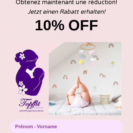
Obtenez maintenant une réduction!
Jetzt einen Rabatt erhalten!
10% OFF
W-FREE
W-FREE
che HNI
EasyFree TE3 couche HNI
EasyFree TE
itée
Edition Limitée
Interlock
Du CHF 35.50
Du CHF 35.9
Prénom - Vorname