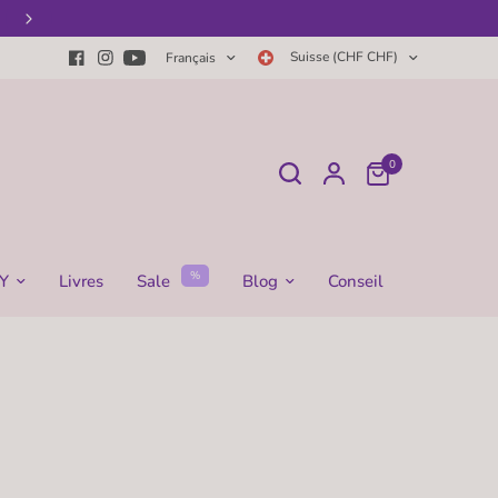
Le plus grand choix de pots HNI
Suisse (CHF CHF)
Français
0
%
Y
Livres
Sale
Blog
Conseil