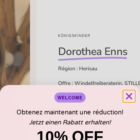
KÖNIGSKINDER
Dorothea Enns
Région :
Herisau
Offre :
Windelfreiberaterin, STI
Familien Begleitung ernative Mon
WELCOME
Obtenez maintenant une réduction!
Jetzt einen Rabatt erhalten!
10% OFF