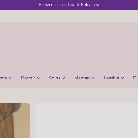
Achetez des vêtements d'hiver maintenant!
ode
Dormir
Soins
Maman
Lessive
DI