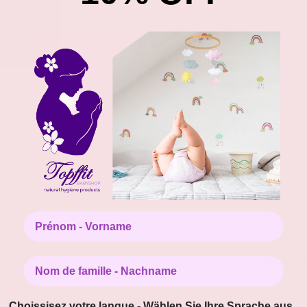
Prénom - Vorname
Contact
www.koenigskinder-herisau.c
Nom de famille - Nachname
.
Choissisez votre langue - Wählen Sie Ihre Sprache aus