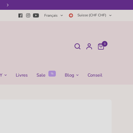
Le plus grand choix de pots HNI
Suisse (CHF CHF)
Français
0
%
Y
Livres
Sale
Blog
Conseil