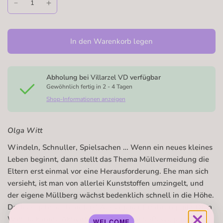
In den Warenkorb legen
Abholung bei
Villarzel VD
verfügbar
Gewöhnlich fertig in 2 - 4 Tagen
Shop-Informationen anzeigen
Olga Witt
Windeln, Schnuller, Spielsachen … Wenn ein neues kleines
Leben beginnt, dann stellt das Thema Müllvermeidung die
Eltern erst einmal vor eine Herausforderung. Ehe man sich
versieht, ist man von allerlei Kunststoffen umzingelt, und
der eigene Müllberg wächst bedenklich schnell in die Höhe.
Doch es geht auch anders! Aus eigener Erfahrung gibt Olga
Witt, bekannte Aktivistin der Zero-Waste-Bewegung und
WELCOME