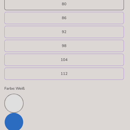
80
86
92
98
104
112
Farbe:
Weiß