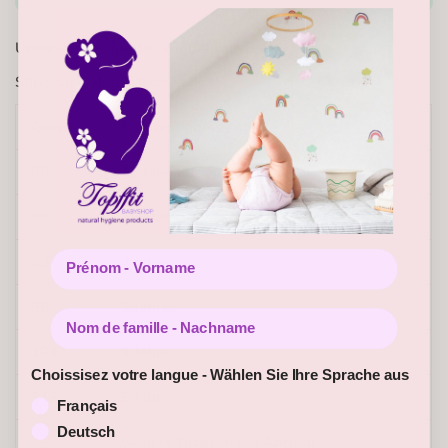
Unterwäsche für das windelfreie Baby.
Slip schon ab der Grösse 80
Grösse:
für ungefähres Alter
80
12 Monate
86
18 Monate
Prénom - Vorname
92
2 Jahre
98
3 Jahre
Nom de famille - Nachname
104
4 Jahre
Choissisez votre langue - Wählen Sie Ihre Sprache aus
112
5 Jahre
Français
Deutsch
---->
weitere Grössen auf Anfrage