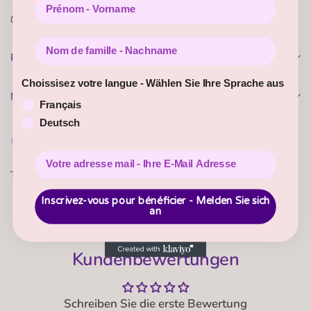
atmungsaktiv
Nom de famille - Nachname
Produkteigenschaften
Choissisez votre langue - Wählen Sie Ihre Sprache aus
Nähideen
Français
Deutsch
Wie vernähe ich PUL?
Versand + Retouren
Teilen:
Inscrivez-vous pour bénéficier - Melden Sie sich
an
Kundenbewertungen
Schreiben Sie die erste Bewertung