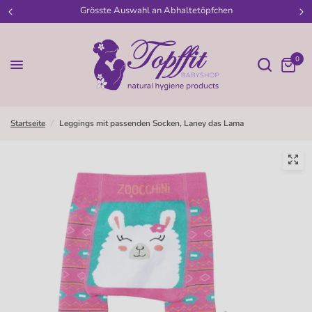
e Auswahl an Abhaltetöpfchen
Willkomme
0
Startseite
/
Leggings mit passenden Socken, Laney das Lama