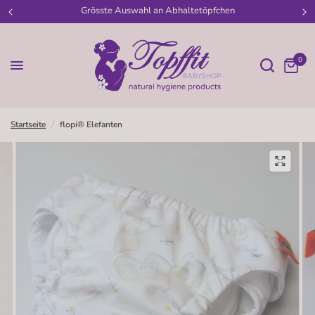
Grösste Auswahl an Abhaltetöpfchen
0
Startseite
/
flopi® Elefanten