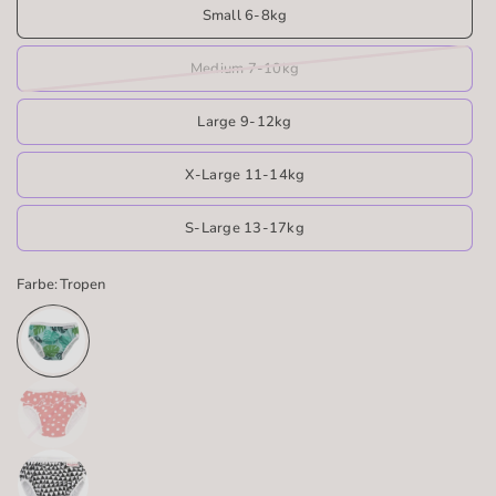
Small 6-8kg
Medium 7-10kg
Large 9-12kg
X-Large 11-14kg
S-Large 13-17kg
Farbe:
Tropen
R
o
t
m
i