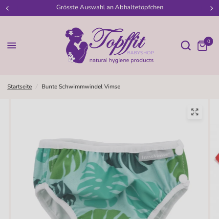
Grösste Auswahl an Abhaltetöpfchen
0
Startseite
/
Bunte Schwimmwindel Vimse