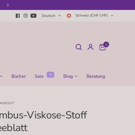
Willkommen im Topffit-Babyshop
Schweiz (CHF CHF)
Deutsch
0
%
Bücher
Sale
Blog
Beratung
MUKSUT
mbus-Viskose-Stoff
eeblatt