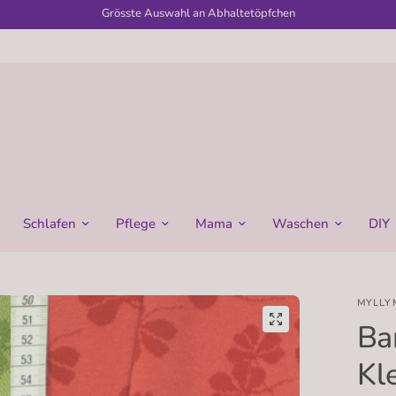
Grösste Auswahl an Abhaltetöpfchen
Schlafen
Pflege
Mama
Waschen
DIY
MYLLY
Ba
Kl