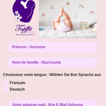
Standa
für St
Produ
P
Produ
Prénom - Vorname
Nähid
Nom de famille - Nachname
W
Choissisez votre langue - Wählen Sie Ihre Sprache aus
Teilen:
Français
Deutsch