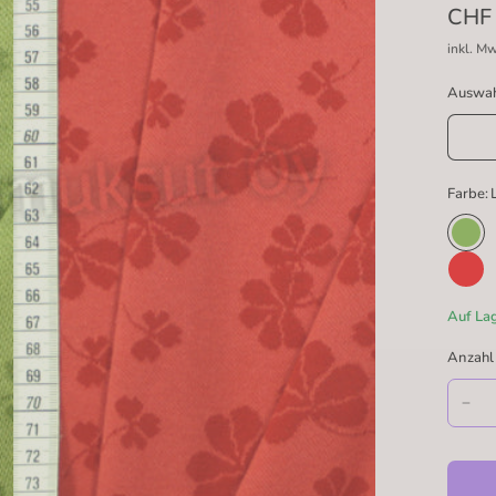
CHF 
inkl. M
Auswah
Farbe:
Auf La
Anzahl