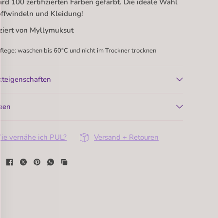
rd 100 zertifizierten Farben gefärbt. Die ideale Wahl
offwindeln und Kleidung!
ziert von Myllymuksut
flege: waschen bis 60°C und nicht im Trockner trocknen
kteigenschaften
een
ie vernähe ich PUL?
Versand + Retouren