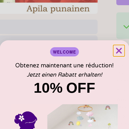
Weich
WELCOME
und mi
Obtenez maintenant une réduction!
Bitte 
Stoff 
Jetzt einen Rabatt erhalten!
immer 
10% OFF
als
Wenn 
Einhei
Bedruc
hochwe