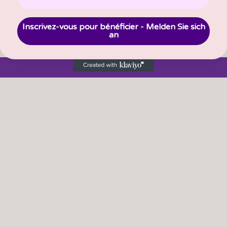
Kundenbewertungen
Inscrivez-vous pour bénéficier - Melden Sie sich
an
Schreiben Sie die erste Bewertung
Bewertung schreiben